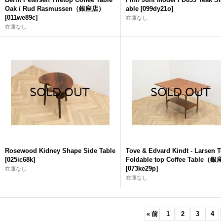
Oak / Rud Rasmussen（銀座店）
able
[
099dy21o
]
[
011we89c
]
在庫なし
在庫なし
Rosewood Kidney Shape Side Table
Tove & Edvard Kindt - Larsen 
[
025ic68k
]
Foldable top Coffee Table
[
073ke29p
]
在庫なし
在庫なし
«
前
1
2
3
4