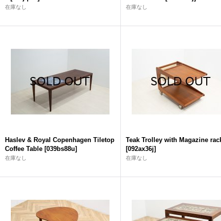
在庫なし
在庫なし
Haslev & Royal Copenhagen Tiletop
Teak Trolley with Magazine rac
Coffee Table
[
039bs88u
]
[
092ax36j
]
在庫なし
在庫なし