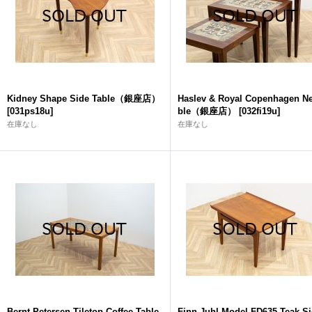
Kidney Shape Side Table（銀座店）
Haslev & Royal Copenhagen Ne
[
031ps18u
]
ble（銀座店）
[
032fi19u
]
在庫なし
在庫なし
Bernt Petersen Tiletop Coffee Table
Finn Juhl Model FD635 Teak Si