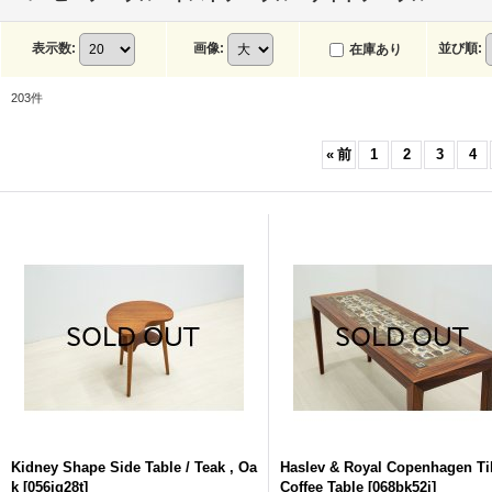
表示数
:
画像
:
並び順
:
在庫あり
203
件
«
前
1
2
3
4
Kidney Shape Side Table / Teak , Oa
Haslev & Royal Copenhagen Ti
k
[
056jq28t
]
Coffee Table
[
068bk52j
]