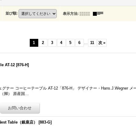
並び順
:
表示方法
:
1
2
3
4
5
6
...
11
次
»
le AT-12
[
876-H
]
 コーヒーテーブル AT-12「876-H」 デザイナー・Hans.J.Wegner メーカー
（脚） 原産国…
d Nest Table（銀座店）
[
883-G
]