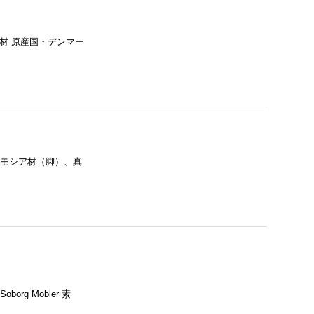
ーク材 原産国・デンマー
フロルモシア材（脚）、真
rg Mobler 素