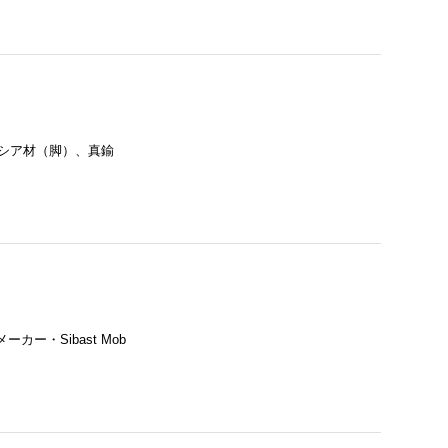
ロルモシア材（脚）、真鍮
カー・Sibast Mob