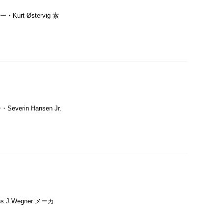
urt Østervig 素
n Hansen Jr.
.Wegner メーカ