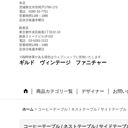
本店
茨城県古河市関戸1790-173
電話 0280-33-7751
営業時間11時～18時
定休日毎週木曜日
銀座店
東京都中央区銀座1丁目22-10
銀座ストークビル1F102
電話 03-6263-2122
営業時間12時～19時
定休日毎週木曜日
※臨時休業がある場合はウェブショップに告知いたします。
ギルド ヴィンテージ ファニチャー
商品カテゴリ一覧
デザイナー
お問い
ホーム
>
コーヒーテーブル / ネストテーブル / サイドテーブル
コーヒーテーブル / ネストテーブル / サイドテーブ