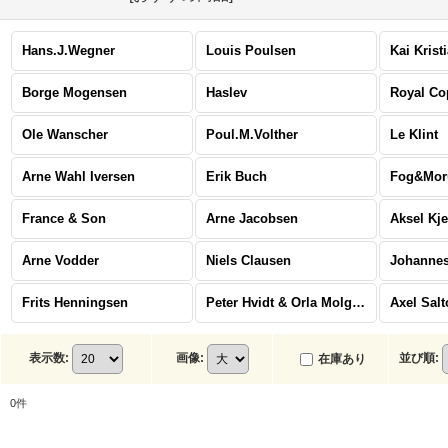
Hans.J.Wegner
Louis Poulsen
Kai Krist
Borge Mogensen
Haslev
Royal C
Ole Wanscher
Poul.M.Volther
Le Klint
Arne Wahl Iversen
Erik Buch
Fog&Mor
France & Son
Arne Jacobsen
Aksel Kj
Arne Vodder
Niels Clausen
Johannes
Frits Henningsen
Peter Hvidt & Orla Molgaard Nielsen
Axel Salt
表示数
:
画像
:
並び順
:
在庫あり
0
件