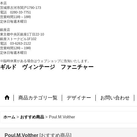
本店
茨城県古河市関戸1790-173
電話 0280-33-7751
営業時間11時～18時
定休日毎週木曜日
銀座店
東京都中央区銀座1丁目22-10
銀座ストークビル1F102
電話 03-6263-2122
営業時間12時～19時
定休日毎週木曜日
※臨時休業がある場合はウェブショップに告知いたします。
ギルド ヴィンテージ ファニチャー
商品カテゴリ一覧
デザイナー
お問い合わせ
ホーム
>
おすすめ商品
>
Poul.M.Volther
Poul.M.Volther
[
おすすめ商品
]