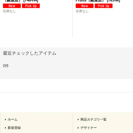
（銀座店）
[
748-H4
]
Fruits（銀座店）
[
763-M
]
在庫なし
在庫なし
最近チェックしたアイテム
0件
ホーム
商品カテゴリ一覧
新規登録
デザイナー