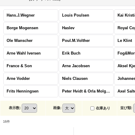
Hans.J.Wegner
Louis Poulsen
Kai Krist
Borge Mogensen
Haslev
Royal C
Ole Wanscher
Poul.M.Volther
Le Klint
Arne Wahl Iversen
Erik Buch
Fog&Mor
France & Son
Arne Jacobsen
Aksel Kj
Arne Vodder
Niels Clausen
Johannes
Frits Henningsen
Peter Hvidt & Orla Molgaard Nielsen
Axel Salt
表示数
:
画像
:
並び順
:
在庫あり
16
件