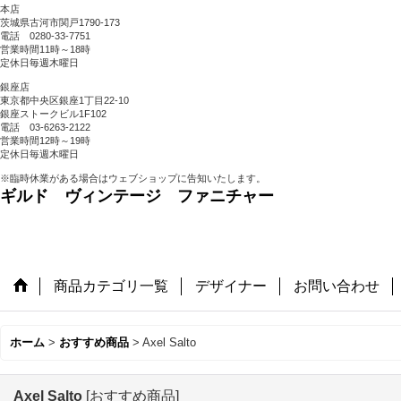
本店
茨城県古河市関戸1790-173
電話 0280-33-7751
営業時間11時～18時
定休日毎週木曜日
銀座店
東京都中央区銀座1丁目22-10
銀座ストークビル1F102
電話 03-6263-2122
営業時間12時～19時
定休日毎週木曜日
※臨時休業がある場合はウェブショップに告知いたします。
ギルド ヴィンテージ ファニチャー
商品カテゴリ一覧
デザイナー
お問い合わせ
ホーム
>
おすすめ商品
>
Axel Salto
Axel Salto
[
おすすめ商品
]