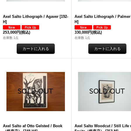
Axel Salto Lithograph / Agaver
[
192-
Axel Salto Lithograph / Palmer
H
]
H
]
253,000円
(税込)
330,000円
(税込)
在庫数 1点
在庫数 1点
Axel Salto af Otto Gelsted / Book
Axel Salto Woodcut / Still Life 