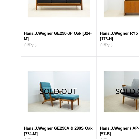
Hans.J.Wegner GE290-3P Oak
[
324-
Hans.J.Wegner RY5 
M
]
[
173-H
]
在庫なし
在庫なし
Hans.J.Wegner GE290A & 290S Oak
Hans.J.Wegner / AP-
[
334-M
]
[
57-B
]