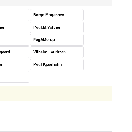
Borge Mogensen
her
Poul.M.Volther
Fog&Morup
sgaard
Vilhelm Lauritzen
en
Poul Kjaerholm
n