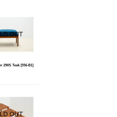
r 290S Teak
[
556-B1
]