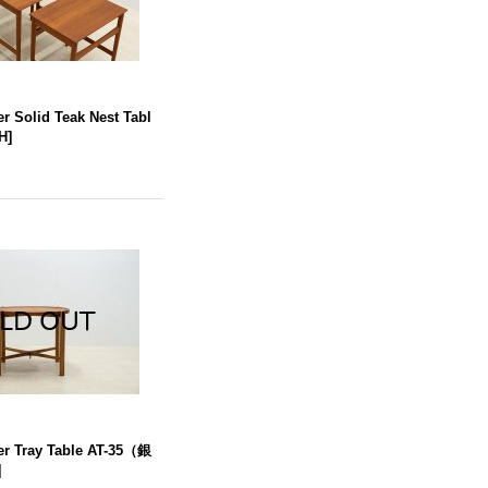
r Solid Teak Nest Tabl
-H
]
r Tray Table AT-35（銀
]