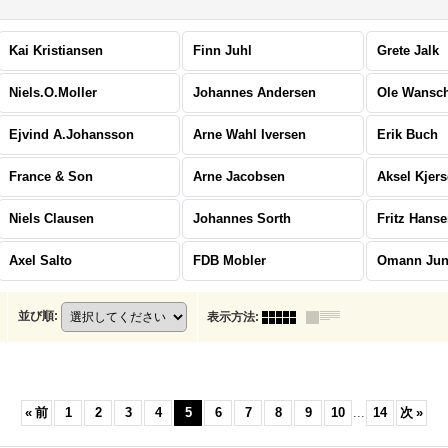
Kai Kristiansen
Finn Juhl
Grete Jalk
Niels.O.Moller
Johannes Andersen
Ole Wansc
Ejvind A.Johansson
Arne Wahl Iversen
Erik Buch
France & Son
Arne Jacobsen
Aksel Kjer
Niels Clausen
Johannes Sorth
Fritz Hans
Axel Salto
FDB Mobler
Omann Ju
並び順
:
表示方法
:
«
前
1
2
3
4
5
6
7
8
9
10
...
14
次
»