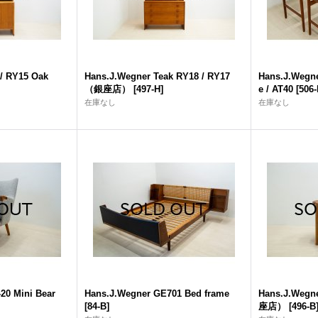
/ RY15 Oak
Hans.J.Wegner Teak RY18 / RY17
Hans.J.Wegne
（銀座店）
[
497-H
]
e / AT40
[
506
在庫なし
在庫なし
20 Mini Bear
Hans.J.Wegner GE701 Bed frame
Hans.J.Wegne
[
84-B
]
座店）
[
496-B