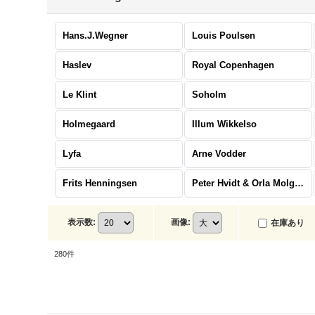
Hans.J.Wegner
Louis Poulsen
Haslev
Royal Copenhagen
Le Klint
Soholm
Holmegaard
Illum Wikkelso
Lyfa
Arne Vodder
Frits Henningsen
Peter Hvidt & Orla Molgaard Nielsen
表示数
:
画像
:
在庫あり
280
件