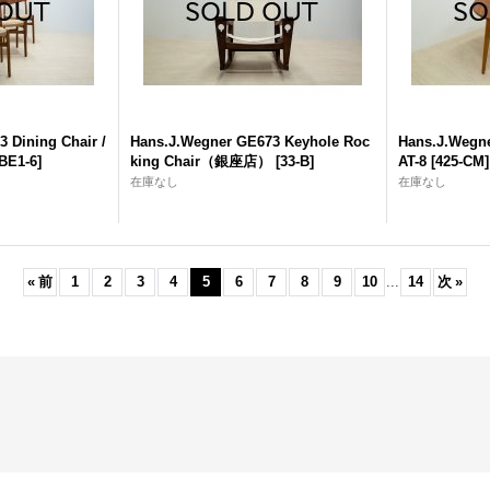
 Dining Chair /
Hans.J.Wegner GE673 Keyhole Roc
Hans.J.Wegne
-BE1-6
]
king Chair（銀座店）
[
33-B
]
AT-8
[
425-CM
]
在庫なし
在庫なし
«
前
1
2
3
4
5
6
7
8
9
10
...
14
次
»