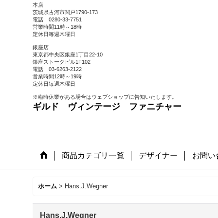
本店
茨城県古河市関戸1790-173
電話 0280-33-7751
営業時間11時～18時
定休日毎週木曜日
銀座店
東京都中央区銀座1丁目22-10
銀座ストークビル1F102
電話 03-6263-2122
営業時間12時～19時
定休日毎週木曜日
※臨時休業がある場合はウェブショップに告知いたします。
ギルド ヴィンテージ ファニチャー
商品カテゴリ一覧
デザイナー
お問い
ホーム
>
Hans.J.Wegner
Hans.J.Wegner