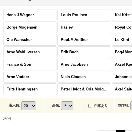
Hans.J.Wegner
Louis Poulsen
Kai Krist
Borge Mogensen
Haslev
Royal C
Ole Wanscher
Poul.M.Volther
Le Klint
Arne Wahl Iversen
Erik Buch
Fog&Mor
France & Son
Arne Jacobsen
Aksel Kj
Arne Vodder
Niels Clausen
Johannes
Frits Henningsen
Peter Hvidt & Orla Molgaard Nielsen
Axel Salt
表示数
:
画像
:
並び順
:
在庫あり
280
件