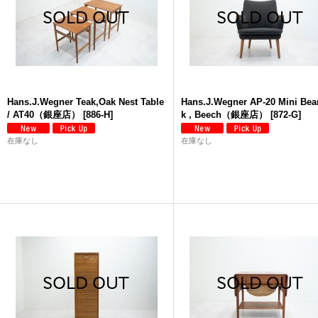
Hans.J.Wegner Teak,Oak Nest Table
Hans.J.Wegner AP-20 Mini Bea
/ AT40（銀座店）
[
886-H
]
k , Beech（銀座店）
[
872-G
]
在庫なし
在庫なし