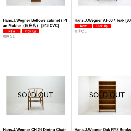
Hans.J.Wegner Bellows cabinet / Pl
Hans.J.Wegner AT-33 / Teak
[
93
an Mobler（銀座店）
[
843-CVC
]
在庫なし
在庫なし
Hans.J.Wegner CH-24 Dining Chair
Hans.J.Wegner Oak RY8 Books