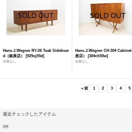
Hans.J.Wegner RY-26 Teak Sideboar
Hans.J.Wegner CH-304 Cabin
d（銀座店）
[
929oj55d
]
座店）
[
304ch50w
]
在庫なし
在庫なし
«
前
1
2
3
4
5
最近チェックしたアイテム
0件