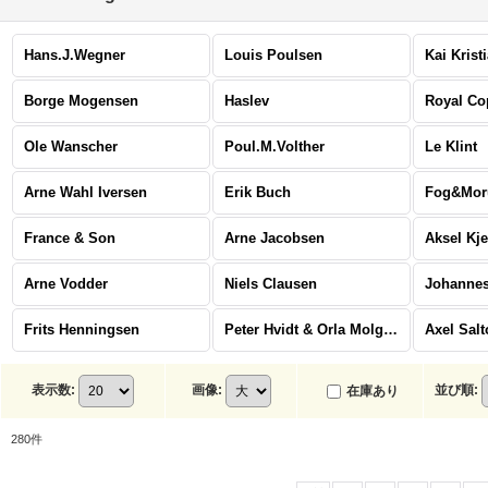
Hans.J.Wegner
Louis Poulsen
Kai Krist
Borge Mogensen
Haslev
Royal C
Ole Wanscher
Poul.M.Volther
Le Klint
Arne Wahl Iversen
Erik Buch
Fog&Mor
France & Son
Arne Jacobsen
Aksel Kj
Arne Vodder
Niels Clausen
Johannes
Frits Henningsen
Peter Hvidt & Orla Molgaard Nielsen
Axel Salt
表示数
:
画像
:
並び順
:
在庫あり
280
件