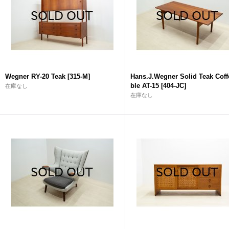
Wegner RY-20 Teak
[
315-M
]
Hans.J.Wegner Solid Teak Coff
ble AT-15
[
404-JC
]
在庫なし
在庫なし