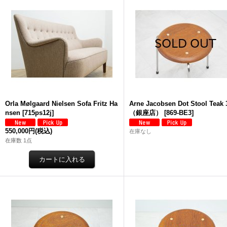
Orla Mølgaard Nielsen Sofa Fritz Ha
Arne Jacobsen Dot Stool Teak 
nsen
[
715ps12j
]
（銀座店）
[
869-BE3
]
550,000円
(税込)
在庫なし
在庫数 1点