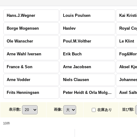
Hans.J.Wegner
Louis Poulsen
Kai Krist
Borge Mogensen
Haslev
Royal C
Ole Wanscher
Poul.M.Volther
Le Klint
Arne Wahl Iversen
Erik Buch
Fog&Mor
France & Son
Arne Jacobsen
Aksel Kj
Arne Vodder
Niels Clausen
Johannes
Frits Henningsen
Peter Hvidt & Orla Molgaard Nielsen
Axel Salt
表示数
:
画像
:
並び順
:
在庫あり
10
件