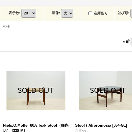
表示数
:
画像
:
並び順
:
在庫あり
46
件
«
前
Niels.O.Moller 80A Teak Stool（銀座
Stool / Afroromosia
[
364-G1
]
店）
[
338-M
]
在庫なし