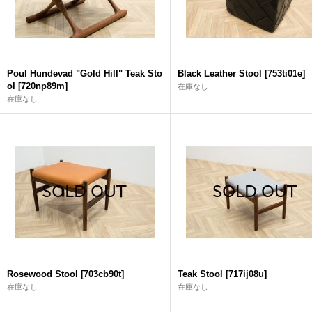
Poul Hundevad "Gold Hill" Teak Sto
Black Leather Stool
[
753ti01e
]
ol
[
720np89m
]
在庫なし
在庫なし
Rosewood Stool
[
703cb90t
]
Teak Stool
[
717ij08u
]
在庫なし
在庫なし