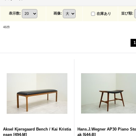
表示数
:
画像
:
並び順
:
在庫あり
46
件
1
Aksel Kjersgaard Bench / Kai Kristia
Hans.J.Wegner AP30 Piano Sto
nsen
[
494-M
]
ak
[
644-B
]