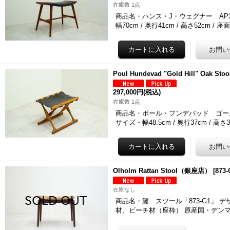
在庫数 1点
商品名・ハンス・J・ウェグナー AP3
幅70cm / 奥行41cm / 高さ52cm / 座
Poul Hundevad "Gold Hill" Oak 
297,000円
(税込)
在庫数 1点
商品名・ポール・フンデバッド ゴール
サイズ・幅48.5cm / 奥行37cm / 高さ
Olholm Rattan Stool（銀座店）
[
873-
在庫なし
商品名・籐 スツール「873-G1」 デザイナ
材、ビーチ材（座枠） 原産国・デンマ