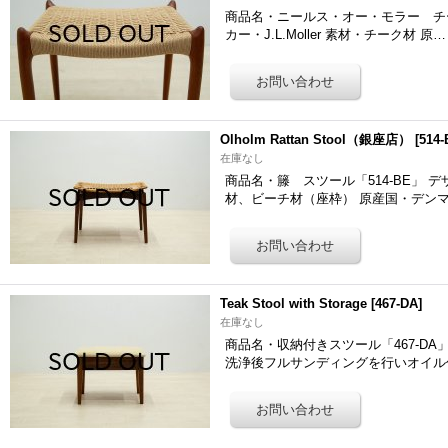
商品名・ニールス・オー・モラー チーク スツ
カー・J.L.Moller 素材・チーク材 原…
Olholm Rattan Stool（銀座店）
[
514-
在庫なし
商品名・籐 スツール「514-BE」 デザイナ
材、ビーチ材（座枠） 原産国・デンマ
Teak Stool with Storage
[
467-DA
]
在庫なし
商品名・収納付きスツール「467-DA」 
洗浄後フルサンディングを行いオイル