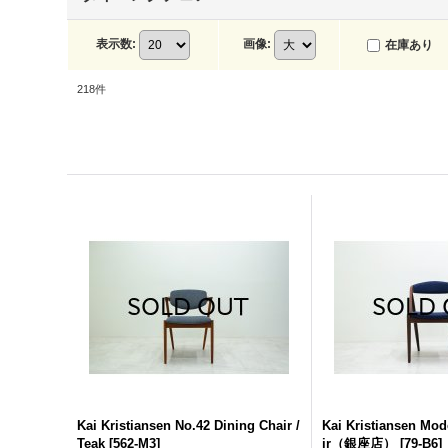
表示数
:
画像
:
在庫あり
218
件
Kai Kristiansen No.42 Dining Chair /
Kai Kristiansen Mod
Teak
[
562-M3
]
ir（銀座店）
[
79-B6
]