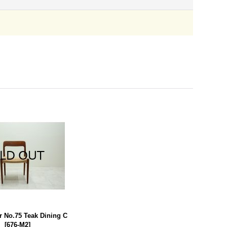
r No.75 Teak Dining C
）
[
676-M2
]