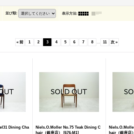
並び順
:
表示方法
:
«
前
1
2
3
4
5
6
7
8
...
11
次
»
el31 Dining Cha
Niels.O.Moller No.75 Teak Dining C
Niels.O.Molle
hair（銀座店）
[
676-M1
]
hair（銀座店