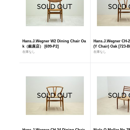
Hans.J.Wegner W2 Dining Chair Oa
Hans.J.Wegner CH-2
k（銀座店）
[
699-P2
]
(Y Chair) Oak
[
723-B
在庫なし
在庫なし
Hans.J.Wegner CH-24 Dining Chair
Niels.O.Moller No.7