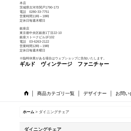
本店
茨城県古河市関戸1790-173
電話 0280-33-7751
営業時間11時～18時
定休日毎週木曜日
銀座店
東京都中央区銀座1丁目22-10
銀座ストークビル1F102
電話 03-6263-2122
営業時間12時～19時
定休日毎週木曜日
※臨時休業がある場合はウェブショップに告知いたします。
ギルド ヴィンテージ ファニチャー
商品カテゴリ一覧
デザイナー
お問い
ホーム
>
ダイニングチェア
ダイニングチェア