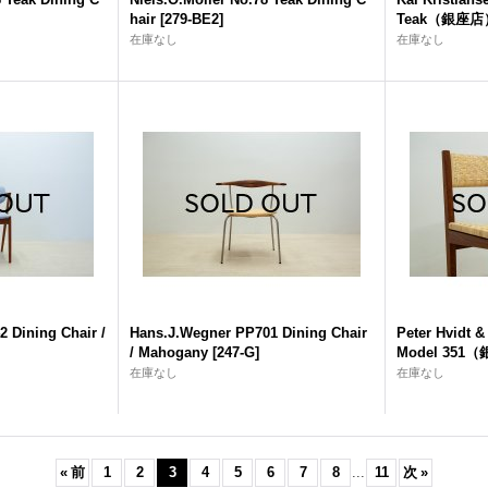
hair
[
279-BE2
]
Teak（銀座店
在庫なし
在庫なし
2 Dining Chair /
Hans.J.Wegner PP701 Dining Chair
Peter Hvidt &
/ Mahogany
[
247-G
]
Model 351
在庫なし
在庫なし
«
前
1
2
3
4
5
6
7
8
...
11
次
»