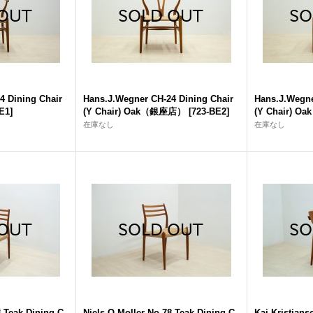
4 Dining Chair
Hans.J.Wegner CH-24 Dining Chair
Hans.J.Wegne
E1
]
(Y Chair) Oak（銀座店）
[
723-BE2
]
(Y Chair) 
在庫なし
在庫なし
8 Teak Dining C
Niels.O.Moller No.78 Teak Dining C
Kai Kristians