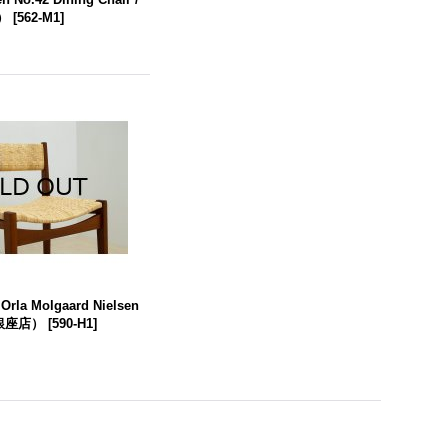
）
[
562-M1
]
 Orla Molgaard Nielsen
（銀座店）
[
590-H1
]