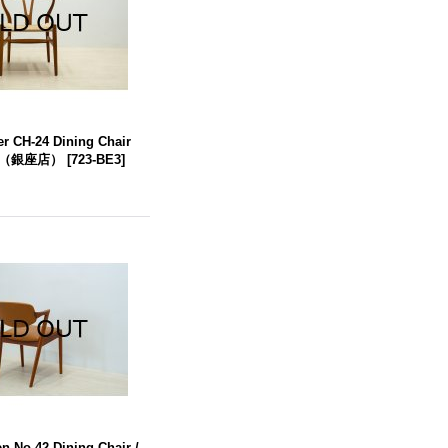
r CH-24 Dining Chair
Oak（銀座店）
[
723-BE3
]
en No.42 Dining Chair /