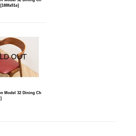
[
188fa91e
]
sen Model 32 Dining Ch
g
]