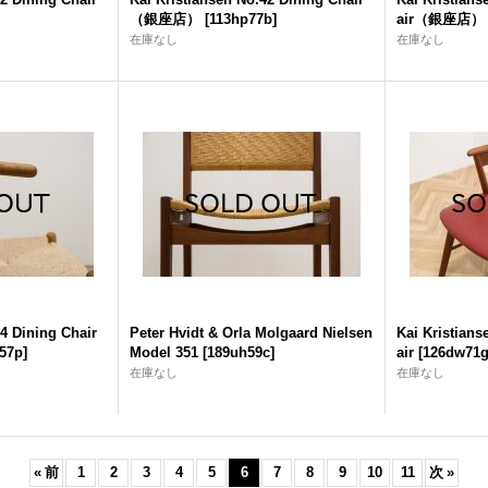
（銀座店）
[
113hp77b
]
air（銀座店）
在庫なし
在庫なし
4 Dining Chair
Peter Hvidt & Orla Molgaard Nielsen
Kai Kristian
57p
]
Model 351
[
189uh59c
]
air
[
126dw71
在庫なし
在庫なし
«
前
1
2
3
4
5
6
7
8
9
10
11
次
»