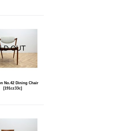
en No.42 Dining Chair
）
[
191cz33c
]