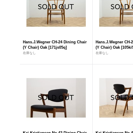
Hans.J.Wegner CH-24 Dining Chair
Hans.J.Wegner CH-2
(Y Chair) Oak
[
171js05q
]
(Y Chair) Oak
[
105ki
在庫なし
在庫なし
Kai Kristiansen No.42 Dining Chair
Kai Kristiansen No.