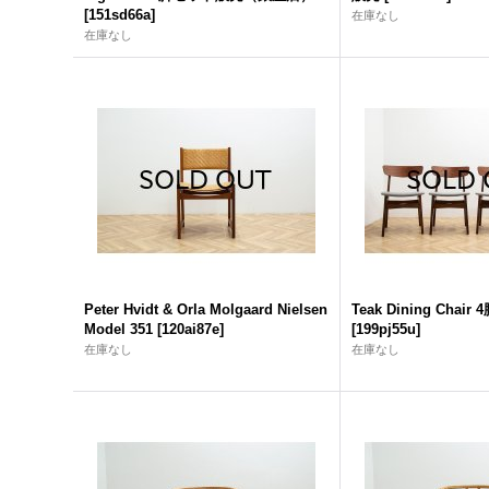
[
151sd66a
]
在庫なし
在庫なし
Peter Hvidt & Orla Molgaard Nielsen
Teak Dining Cha
Model 351
[
120ai87e
]
[
199pj55u
]
在庫なし
在庫なし