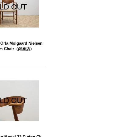
 Orla Molgaard Nielsen
Arm Chair（銀座店）
sen Model 32 Dining Ch