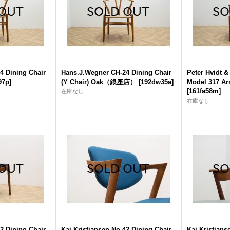
4 Dining Chair
Hans.J.Wegner CH-24 Dining Chair
Peter Hvidt &
97p
]
(Y Chair) Oak（銀座店）
[
192dw35a
]
Model 317 
[
161fa58m
]
在庫なし
在庫なし
42 Dining Chair
Kai Kristiansen No.42 Dining Chair
Kai Kristian