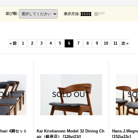
並び順
:
表示方法
:
«
前
1
2
3
4
5
6
7
8
9
10
11
次
»
 Chair 4脚セット
Kai Kristiansen Model 32 Dining Ch
Hans.J.Wegne
air（銀座店）
[
126vi21t
]
[
152ja33c
]