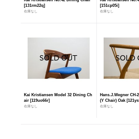
[
131rm22q
]
[
151cp05i
]
在庫なし
在庫なし
Kai Kristiansen Model 32 Dining Ch
Hans.J.Wegner CH-2
air
[
119uo66r
]
(Y Chair) Oak
[
121ys
在庫なし
在庫なし