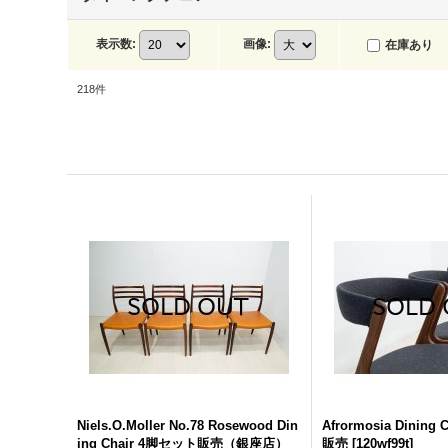
表示数
:
画像
:
在庫あり
218
件
Niels.O.Moller No.78 Rosewood Din
Afrormosia Dining
ing Chair 4脚セット販売（銀座店）
販売
[
120wf99t
]