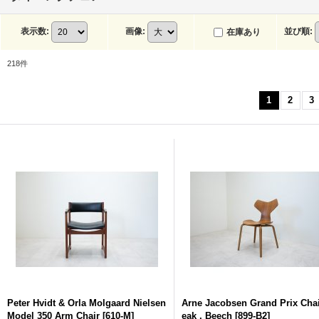
表示数
:
画像
:
並び順
:
在庫あり
218
件
1
2
3
Peter Hvidt & Orla Molgaard Nielsen
Arne Jacobsen Grand Prix Chai
Model 350 Arm Chair
[
610-M
]
eak , Beech
[
899-B2
]