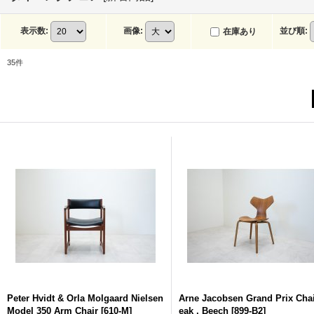
表示数
:
画像
:
並び順
:
在庫あり
35
件
Peter Hvidt & Orla Molgaard Nielsen
Arne Jacobsen Grand Prix Chai
Model 350 Arm Chair
[
610-M
]
eak , Beech
[
899-B2
]