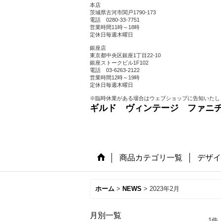
本店
茨城県古河市関戸1790-173
電話 0280-33-7751
営業時間11時～18時
定休日毎週木曜日
銀座店
東京都中央区銀座1丁目22-10
銀座ストークビル1F102
電話 03-6263-2122
営業時間12時～19時
定休日毎週木曜日
※臨時休業がある場合はウェブショップに告知いたし
ギルド ヴィンテージ ファニ
商品カテゴリ一覧
デザイ
ホーム
>
NEWS
>
2023年2月
月別一覧
1
件