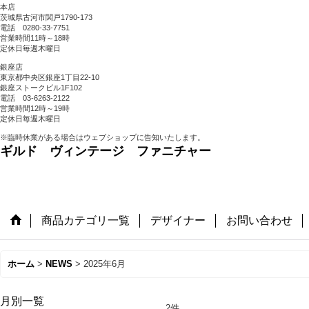
本店
茨城県古河市関戸1790-173
電話 0280-33-7751
営業時間11時～18時
定休日毎週木曜日
銀座店
東京都中央区銀座1丁目22-10
銀座ストークビル1F102
電話 03-6263-2122
営業時間12時～19時
定休日毎週木曜日
※臨時休業がある場合はウェブショップに告知いたします。
ギルド ヴィンテージ ファニチャー
商品カテゴリ一覧
デザイナー
お問い合わせ
ホーム
>
NEWS
>
2025年6月
月別一覧
2
件