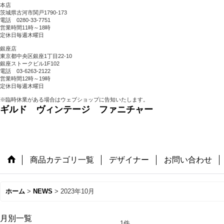
本店
茨城県古河市関戸1790-173
電話 0280-33-7751
営業時間11時～18時
定休日毎週木曜日
銀座店
東京都中央区銀座1丁目22-10
銀座ストークビル1F102
電話 03-6263-2122
営業時間12時～19時
定休日毎週木曜日
※臨時休業がある場合はウェブショップに告知いたします。
ギルド ヴィンテージ ファニチャー
商品カテゴリ一覧
デザイナー
お問い合わせ
ホーム
>
NEWS
>
2023年10月
月別一覧
1
件