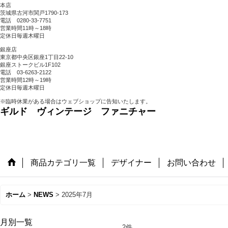
本店
茨城県古河市関戸1790-173
電話 0280-33-7751
営業時間11時～18時
定休日毎週木曜日
銀座店
東京都中央区銀座1丁目22-10
銀座ストークビル1F102
電話 03-6263-2122
営業時間12時～19時
定休日毎週木曜日
※臨時休業がある場合はウェブショップに告知いたします。
ギルド ヴィンテージ ファニチャー
商品カテゴリ一覧
デザイナー
お問い合わせ
ホーム
>
NEWS
>
2025年7月
月別一覧
2
件