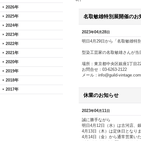
2026年
2025年
名取敏雄特別展開催のお
2024年
2023
04
28
年
月
日
2023年
明日4月29日から「名取敏雄特
2022年
型染工芸家の名取敏雄さんが当
2021年
2020年
場所：東京都中央区銀座1丁目22
お問合せ：03-6263-2122
2019年
メール：info@guild-vintage.com
2018年
2017年
休業のお知らせ
2023
04
11
年
月
日
誠に勝手ながら
明日4月12日（水）は古河店、
4月13日（木）は定休日となり
4月14日（金）から通常営業い