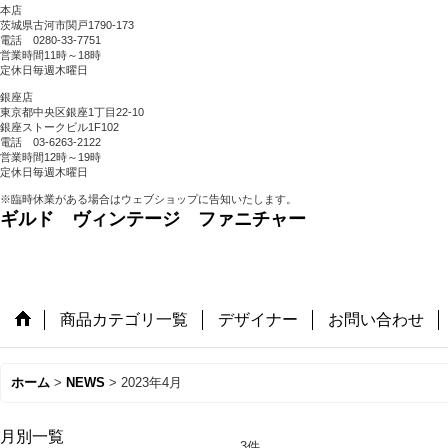
本店
茨城県古河市関戸1790-173
電話 0280-33-7751
営業時間11時～18時
定休日毎週木曜日
銀座店
東京都中央区銀座1丁目22-10
銀座ストークビル1F102
電話 03-6263-2122
営業時間12時～19時
定休日毎週木曜日
※臨時休業がある場合はウェブショップに告知いたします。
ギルド ヴィンテージ ファニチャー
商品カテゴリ一覧
デザイナー
お問い合わせ
ホーム
>
NEWS
>
2023年4月
月別一覧
3
件