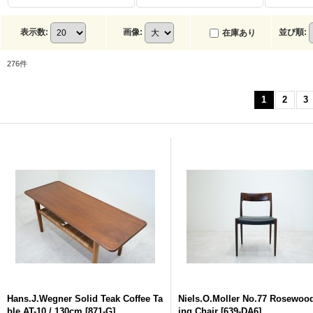
表示数
:
画像
:
並び順
:
在庫あり
276
件
1
2
3
Hans.J.Wegner Solid Teak Coffee Ta
Niels.O.Moller No.77 Rosewoo
ble AT-10 / 130cm
[
871-G
]
ing Chair
[
639-DA6
]