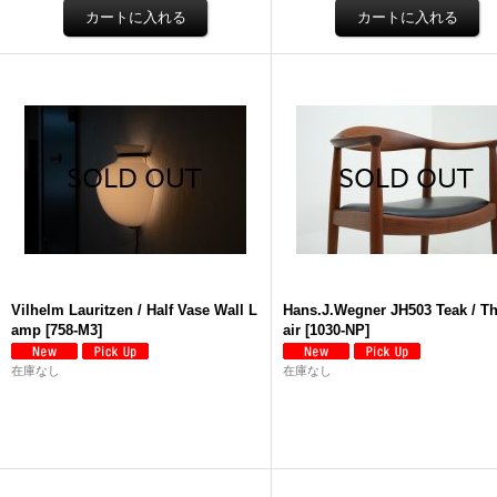
Vilhelm Lauritzen / Half Vase Wall L
Hans.J.Wegner JH503 Teak / T
amp
[
758-M3
]
air
[
1030-NP
]
在庫なし
在庫なし