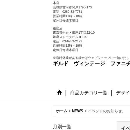
本店
茨城県古河市関戸1790-173
電話 0280-33-7751
営業時間11時～18時
定休日毎週木曜日
銀座店
東京都中央区銀座1丁目22-10
銀座ストークビル1F102
電話 03-6263-2122
営業時間12時～19時
定休日毎週木曜日
※臨時休業がある場合はウェブショップに告知いたし
ギルド ヴィンテージ ファニ
商品カテゴリ一覧
デザイ
ホーム
>
NEWS
>
イベントのお知らせ。
月別一覧
イ