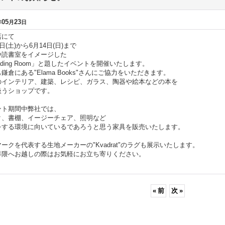
05
23
年
月
日
店にて
0日(土)から6月14日(日)まで
や読書室をイメージした
ading Room」と題したイベントを開催いたします。
鎌倉にある"Elama Books"さんにご協力をいただきます。
のインテリア、建築、レシピ、ガラス、陶器や絵本などの本を
扱うショップです。
ント期間中弊社では、
ク、書棚、イージーチェア、照明など
をする環境に向いているであろうと思う家具を販売いたします。
ークを代表する生地メーカーの"Kvadrat"のラグも展示いたします。
界隈へお越しの際はお気軽にお立ち寄りください。
«
前
次
»