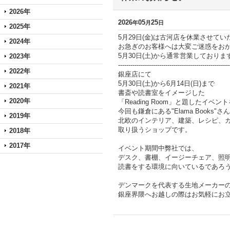
2026年
2026
05
25
年
月
日
2025年
5月29日(金)は古河店を休業させて
2024年
お急ぎのお客様へは大変ご迷惑をお
5月30日(土)から通常営業しておりま
2023年
------------------------------------------------------
2022年
銀座店にて
5月30日(土)から6月14日(日)まで
2021年
書斎や読書室をイメージした
2020年
「Reading Room」と題したイベ
今回も鎌倉にある"Elama Books
2019年
北欧のインテリア、建築、レシピ、
取り扱うショップです。
2018年
2017年
イベント期間中弊社では、
デスク、書棚、イージーチェア、照
読書をする環境に向いているであろ
デンマークを代表する生地メーカーの"K
銀座界隈へお越しの際はお気軽にお