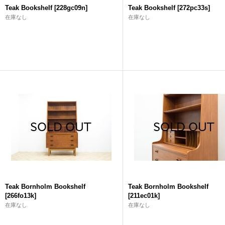
Teak Bookshelf
[
228gc09n
]
Teak Bookshelf
[
272pc33s
]
在庫なし
在庫なし
Teak Bornholm Bookshelf
Teak Bornholm Bookshelf
[
266fo13k
]
[
211ec01k
]
在庫なし
在庫なし