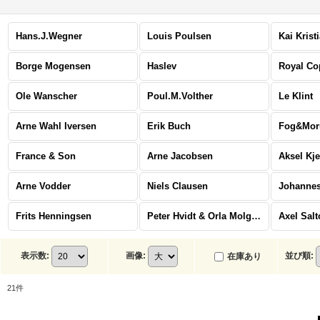
Hans.J.Wegner
Louis Poulsen
Kai Krist
Borge Mogensen
Haslev
Royal C
Ole Wanscher
Poul.M.Volther
Le Klint
Arne Wahl Iversen
Erik Buch
Fog&Mor
France & Son
Arne Jacobsen
Aksel Kj
Arne Vodder
Niels Clausen
Johannes
Frits Henningsen
Peter Hvidt & Orla Molgaard Nielsen
Axel Salt
表示数
:
画像
:
並び順
:
在庫あり
21
件