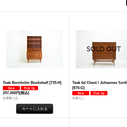
Teak Bornholm Bookshelf
[
735-H
]
Teak 6d Chest / Johannes Sort
[
870-G
]
297,000円
(税込)
在庫数 1点
在庫なし