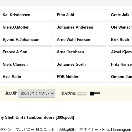
Kai Kristiansen
Finn Juhl
Grete Jalk
Niels.O.Moller
Johannes Andersen
Ole Wansc
Ejvind A.Johansson
Arne Wahl Iversen
Erik Buch
France & Son
Arne Jacobsen
Aksel Kjer
Niels Clausen
Johannes Sorth
Fritz Hans
Axel Salto
FDB Mobler
Omann Ju
並び順
:
表示方法
:
y Shelf Unit / Tambour doors
[
399cp63t
]
マホガニー 棚ユニット「399cp63t」 デザイナー・Frits Henningsen メ