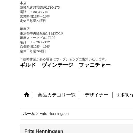
本店
茨城県古河市関戸1790-173
電話 0280-33-7751
営業時間11時～18時
定休日毎週木曜日
銀座店
東京都中央区銀座1丁目22-10
銀座ストークビル1F102
電話 03-6263-2122
営業時間12時～19時
定休日毎週木曜日
※臨時休業がある場合はウェブショップに告知いたします。
ギルド ヴィンテージ ファニチャー
商品カテゴリ一覧
デザイナー
お問い
ホーム
>
Frits Henningsen
Frits Henningsen