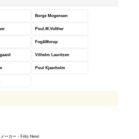
Borge Mogensen
her
Poul.M.Volther
Fog&Morup
sgaard
Vilhelm Lauritzen
en
Poul Kjaerholm
n
ーカー・Frits Henn