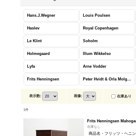
Hans.J.Wegner
Louis Poulsen
Haslev
Royal Copenhagen
Le Klint
Soholm
Holmegaard
Illum Wikkelso
Lyfa
Arne Vodder
Frits Henningsen
Peter Hvidt & Orla Molgaard Nielsen
表示数
:
画像
:
在庫あり
1
件
Frits Henningsen Mahogan
在庫なし
商品名・フリッツ・ヘニングセン 