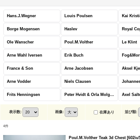
Hans.J.Wegner
Louis Poulsen
Kai Krist
Borge Mogensen
Haslev
Royal C
Ole Wanscher
Poul.M.Volther
Le Klint
Arne Wahl Iversen
Erik Buch
Fog&Mor
France & Son
Arne Jacobsen
Aksel Kj
Arne Vodder
Niels Clausen
Johannes
Frits Henningsen
Peter Hvidt & Orla Molgaard Nielsen
Axel Salt
表示数
:
画像
:
並び順
:
在庫あり
4
件
Poul.M.Volther Teak 3d Chest
[
602iu