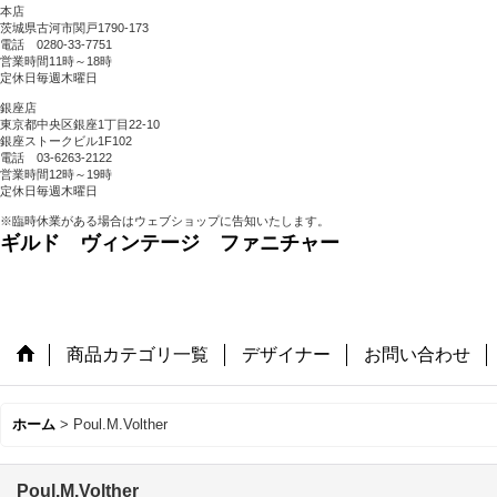
本店
茨城県古河市関戸1790-173
電話 0280-33-7751
営業時間11時～18時
定休日毎週木曜日
銀座店
東京都中央区銀座1丁目22-10
銀座ストークビル1F102
電話 03-6263-2122
営業時間12時～19時
定休日毎週木曜日
※臨時休業がある場合はウェブショップに告知いたします。
ギルド ヴィンテージ ファニチャー
商品カテゴリ一覧
デザイナー
お問い合わせ
ホーム
>
Poul.M.Volther
Poul.M.Volther