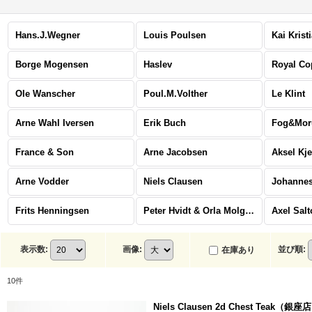
Hans.J.Wegner
Louis Poulsen
Kai Krist
Borge Mogensen
Haslev
Royal C
Ole Wanscher
Poul.M.Volther
Le Klint
Arne Wahl Iversen
Erik Buch
Fog&Mor
France & Son
Arne Jacobsen
Aksel Kj
Arne Vodder
Niels Clausen
Johannes
Frits Henningsen
Peter Hvidt & Orla Molgaard Nielsen
Axel Salt
表示数
:
画像
:
並び順
:
在庫あり
10
件
Niels Clausen 2d Chest Teak（銀座