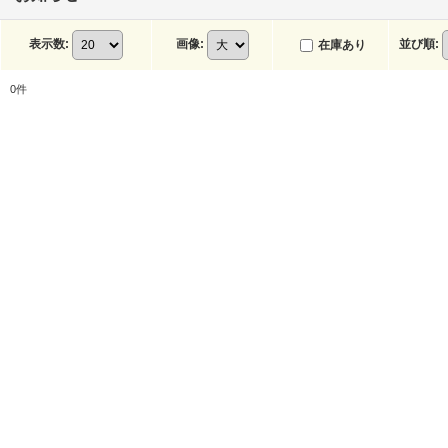
表示数
:
画像
:
並び順
:
在庫あり
0
件