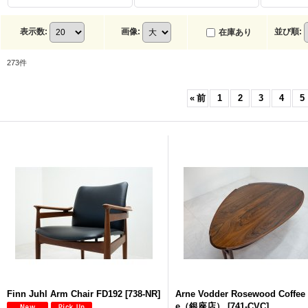
表示数
:
画像
:
並び順
:
在庫あり
273
件
«
前
1
2
3
4
5
Finn Juhl Arm Chair FD192
[
738-NR
]
Arne Vodder Rosewood Coffee 
e（銀座店）
[
741-CVC
]