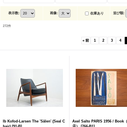
表示数
:
画像
:
並び順
:
在庫あり
272
件
«
前
1
2
3
4
Ib Kofod-Larsen The 'Sälen' (Seal C
Axel Salto PARIS 1956 / Boo
hair)
[
91-B
]
店）
[
766-B1
]